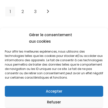
1
2
3
Aller à la page suivante
Gérer le consentement
aux cookies
Location de gîtes de vacances
Pour offrir les meilleures expériences, nous utilisons des
technologies telles que les cookies pour stocker et/ou accéder aux
Gîte 4 personnes
informations des appareils. Le fait de consentir à ces technologies
nous permettra de traiter des données telles que le comportement
Gîte 6 personnes
de navigation ou les ID uniques sur ce site. Le fait de ne pas
consentir ou de retirer son consentement peut avoir un effet négatif
sur certaines caractéristiques et fonctions.
Accepter
Refuser