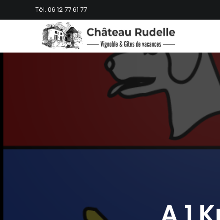
Skip
Tél. 06 12 77 61 77
to
content
A 1 