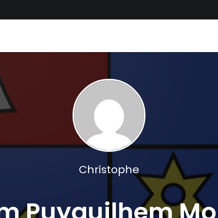
Christophe
Km Puyguilhem M