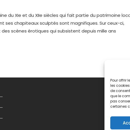
u XIe et du XIIe siècles qui fait partie du patrimoine loca
t ses chapiteaux sculptés sont magnifiques. Sur ceux-ci,
des scènes érotiques qui subsistent depuis mille ans
Pour offrir
les cookies
de consenti
que le comp
pas consent
certaines c
Ac